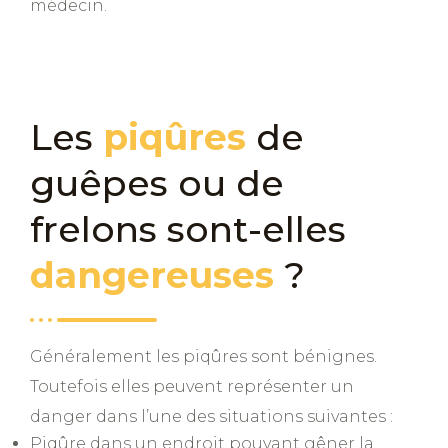
médecin.
Les
piqûres
de
guêpes ou de
frelons sont-elles
dangereuses
?
Généralement les piqûres sont bénignes.
Toutefois elles peuvent représenter un
danger dans l’une des situations suivantes :
Piqûre dans un endroit pouvant gêner la