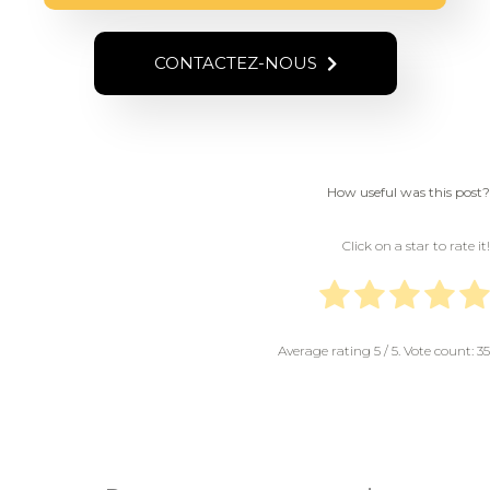
CONTACTEZ-NOUS
How useful was this post?
Click on a star to rate it!
Average rating
5
/ 5. Vote count:
35