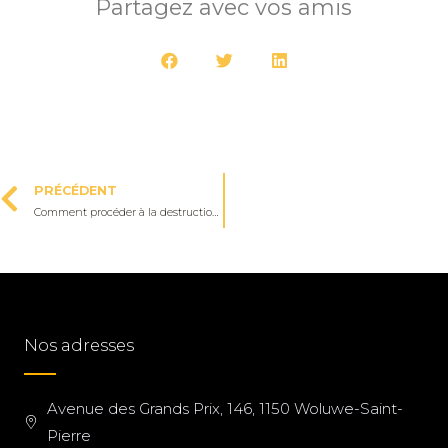
Partagez avec vos amis
PRÉCÉDENT
Comment procéder à la destruction d’un nid de guêpes sous une toiture ?
Nos adresses
Avenue des Grands Prix, 146, 1150 Woluwe-Saint-
Pierre